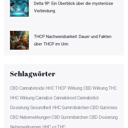
Delta 9P: Ein Überblick über die mysteriöse
Verbindung
THCP Nachweisbarkeit: Dauer und Fakten
über THCP im Urin
Schlagwörter
CBD
Cannabinoide
HHC
THCP
Wirkung
CBD Wirkung
THC
HHC Wirkung
Cannabis
Cannabinoid
Cannabidiol
Dosierung
Gesundheit
HHC Gummibärchen
CBD Gummies
CBD Nebenwirkungen
CBD Gummibärchen
CBD Dosierung
Nebenwirkungen
HHC vs THC