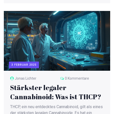
von THCP-Gummies im Land zu kennen. Der Artikel
geht auf die rechtlichen Rahmenbedingungen sowie
die chemischen Eigenschaften von THCP ein, und ob
diese Substanz in Nahrungsergänzungsmitteln
erlaubt ist. Außerdem geben wir nützliche Tipps für
Verbraucher, die sich für THCP-Produkte
interessieren.
3 FEBRUAR 2025
Jonas Lichter
0 Kommentare
Stärkster legaler
Cannabinoid: Was ist THCP?
THCP, ein neu entdecktes Cannabinoid, gilt als eines
der stärksten legalen Cannabinoide. Es hat ein