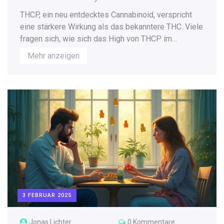
musst
THCP, ein neu entdecktes Cannabinoid, verspricht
eine stärkere Wirkung als das bekanntere THC. Viele
fragen sich, wie sich das High von THCP im
Vergleich anfühlt und welche Potenziale es birgt.
Mehr anzeigen
Der Artikel beleuchtet die Unterschiede in der
Psychoaktivität, die rechtlichen Rahmenbedingungen
und gibt wertvolle Tipps zum verantwortungsvollen
Konsum. Zudem wird auf die Entstehung und das
Potenzial im medizinischen Bereich eingegangen.
3 FEBRUAR 2025
Jonas Lichter
0 Kommentare