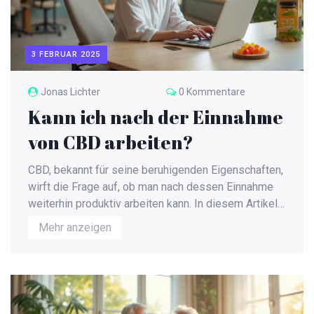
3 FEBRUAR 2025
Jonas Lichter
0 Kommentare
Kann ich nach der Einnahme
von CBD arbeiten?
CBD, bekannt für seine beruhigenden Eigenschaften,
wirft die Frage auf, ob man nach dessen Einnahme
weiterhin produktiv arbeiten kann. In diesem Artikel
erforschen wir den Einfluss von CBD auf
Mehr anzeigen
Konzentration und Leistungsfähigkeit. Wir
diskutieren rechtliche Aspekte sowie individuelle
Erfahrungen und liefern nützliche Tipps zur
Anwendung am Arbeitsplatz. Entdecken Sie, wie
CBD Gummies eventuelle Belastungen lindern