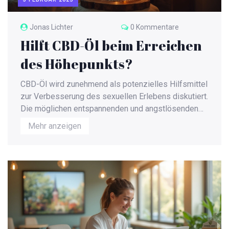
Jonas Lichter
0 Kommentare
Hilft CBD-Öl beim Erreichen
des Höhepunkts?
CBD-Öl wird zunehmend als potenzielles Hilfsmittel
zur Verbesserung des sexuellen Erlebens diskutiert.
Die möglichen entspannenden und angstlösenden
Eigenschaften von CBD könnten dazu beitragen,
Mehr anzeigen
dass der Körper sich leichter fallen lässt und den
Höhepunkt intensiver erlebt. Doch was sagt die
Forschung dazu und welche Erfahrungen haben
Nutzer gemacht? Dieser Artikel beleuchtet die
verschiedenen Aspekte von CBD im Zusammenhang
mit sexuellem Vergnügen und liefert nützliche Tipps.