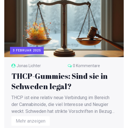
einen erholsameren Schlaf besser geeignet ist.
Zudem werden Tipps und interessante Fakten rund
um das Thema Schlaf und THC-Gummis gegeben.
3 FEBRUAR 2025
Jonas Lichter
0 Kommentare
THCP-Gummies: Sind sie in
Schweden legal?
THCP ist eine relativ neue Verbindung im Bereich
der Cannabinoide, die viel Interesse und Neugier
weckt. Schweden hat strikte Vorschriften in Bezug
auf psychoaktive Substanzen, weshalb es wichtig
Mehr anzeigen
ist, aktuelle Informationen über die Rechtmäßigkeit