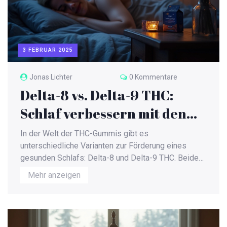
3 FEBRUAR 2025
Jonas Lichter
0 Kommentare
Delta-8 vs. Delta-9 THC:
Schlaf verbessern mit den
richtigen Gummies
In der Welt der THC-Gummis gibt es
unterschiedliche Varianten zur Förderung eines
gesunden Schlafs: Delta-8 und Delta-9 THC. Beide
Verbindungen haben ihre eigenen einzigartigen
Mehr anzeigen
Eigenschaften und Wirkungen auf den menschlichen
Körper, insbesondere auf den Schlaf. Dieser Artikel
beleuchtet die Unterschiede zwischen Delta-8 und
Delta-9 THC und gibt wertvolle Einblicke, welcher für