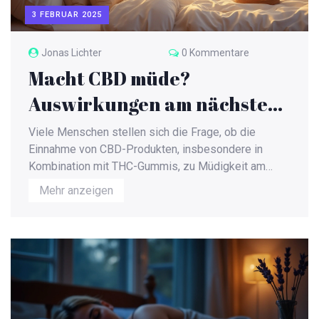
3 FEBRUAR 2025
Jonas Lichter
0 Kommentare
Macht CBD müde?
Auswirkungen am nächsten
Tag verstehen
Viele Menschen stellen sich die Frage, ob die
Einnahme von CBD-Produkten, insbesondere in
Kombination mit THC-Gummis, zu Müdigkeit am
nächsten Tag führen kann. Dieser Artikel beleuchtet
Mehr anzeigen
die Wirkung von CBD und seinen möglichen Einfluss
auf den Schlaf-Wach-Rhythmus. Wir werden auch
Tipps geben, wie man CBD sicher einnehmen kann,
um ungewollte Nebenwirkungen zu vermeiden. Der
fokussierte Blick hilft dabei, die Balance zwischen
therapeutischen Vorteilen und möglichen
Beeinträchtigungen im Alltag zu finden.