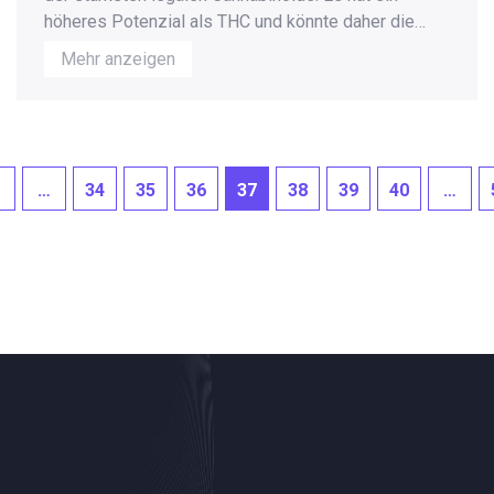
höheres Potenzial als THC und könnte daher die
Zukunft der Cannabinoid-Therapien maßgeblich
Mehr anzeigen
beeinflussen. Der Artikel untersucht die chemische
Struktur, Wirkung und die möglichen Anwendungen
von THCP. Zudem wird auf die Legalisierung und
rechtlichen Aspekte in verschiedenen Ländern
eingegangen. Ein Blick auf die neuesten
…
34
35
36
37
38
39
40
…
Forschungen bietet interessante Einblicke in das
Potenzial dieses faszinierenden Stoffes.