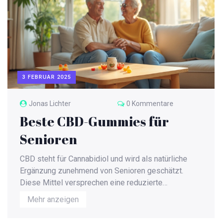
können, ohne die Arbeitsleistung zu beeinträchtigen.
3 FEBRUAR 2025
Jonas Lichter
0 Kommentare
Beste CBD-Gummies für
Senioren
CBD steht für Cannabidiol und wird als natürliche
Ergänzung zunehmend von Senioren geschätzt.
Diese Mittel versprechen eine reduzierte
Schmerzempfindung, verbesserten Schlaf und
Mehr anzeigen
allgemeines Wohlbefinden, was sie zu einer
attraktiven Option für die ältere Generation macht. Es