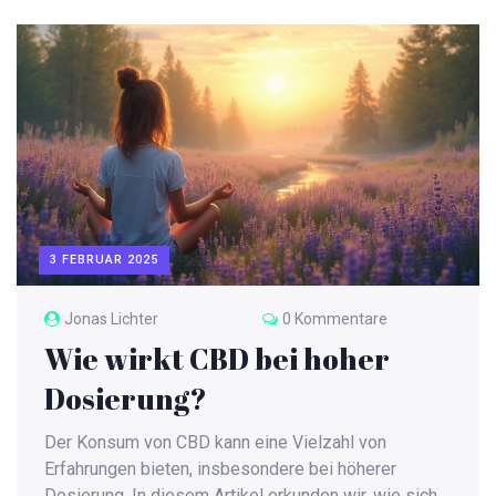
ist wichtig, die richtige Dosierung und das beste
Produkt zu finden, um die Vorteile voll
auszuschöpfen. Auch wenn CBD im Allgemeinen als
sicher gilt, sollten Senioren vor der Einnahme mit
ihrem Arzt sprechen. Der Artikel gibt einen
umfassenden Überblick über die besten CBD-
Gummies für Senioren und worauf beim Kauf zu
achten ist.
3 FEBRUAR 2025
Jonas Lichter
0 Kommentare
Wie wirkt CBD bei hoher
Dosierung?
Der Konsum von CBD kann eine Vielzahl von
Erfahrungen bieten, insbesondere bei höherer
Dosierung. In diesem Artikel erkunden wir, wie sich