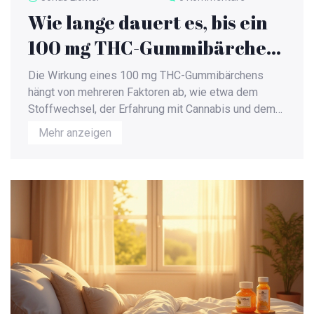
Wie lange dauert es, bis ein
100 mg THC-Gummibärchen
wirkt?
Die Wirkung eines 100 mg THC-Gummibärchens
hängt von mehreren Faktoren ab, wie etwa dem
Stoffwechsel, der Erfahrung mit Cannabis und dem
aktuellen Gesundheitszustand. In der Regel dauert
Mehr anzeigen
es zwischen 30 Minuten und zwei Stunden, bis die
Effekte spürbar sind. Um ungewollte
Nebenwirkungen zu minimieren, sollten
Konsumenten niedrig anfangen und ihre Dosis
schrittweise erhöhen. Eine bewusste
Auseinandersetzung mit der eigenen Toleranz und
der sichere Umgang mit THC-Produkten sind
entscheidend. Das Wissen um diese Aspekte kann
ein angenehmes und sicheres Konsumerlebnis
unterstützen.