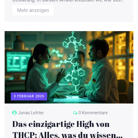
viel CBD auf das Wohlbefinden auswirkt. Wir
Mehr anzeigen
beleuchten sowohl positive Effekte als auch
mögliche Nebenwirkungen. Zudem geben wir
nützliche Tipps zur Anwendung und Dosierung von
CBD. Das Ziel ist es, den Lesern ein besseres
Verständnis für die langfristige und akute
Anwendung von CBD zu bieten.
3 FEBRUAR 2025
Jonas Lichter
0 Kommentare
Das einzigartige High von
THCP: Alles, was du wissen